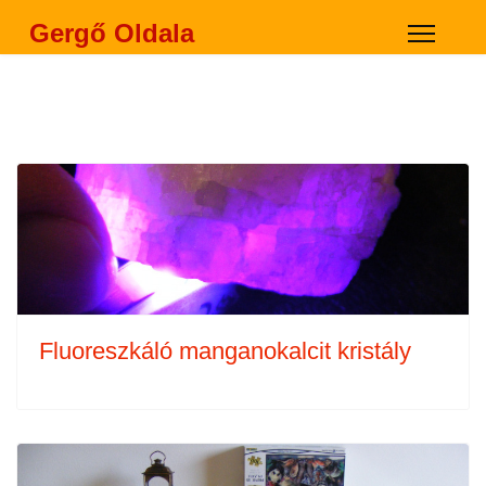
Gergő Oldala
Fluoreszkáló manganokalcit kristály