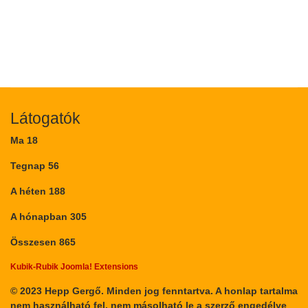
Látogatók
Ma
18
Tegnap
56
A héten
188
A hónapban
305
Összesen
865
Kubik-Rubik Joomla! Extensions
© 2023 Hepp Gergő. Minden jog fenntartva. A honlap tartalma
nem használható fel, nem másolható le a szerző engedélye