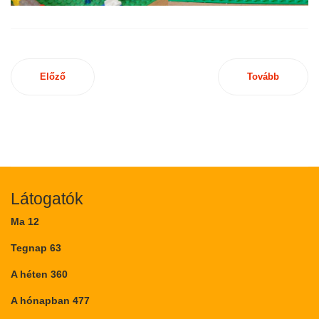
Előző
Tovább
Látogatók
Ma
12
Tegnap
63
A héten
360
A hónapban
477