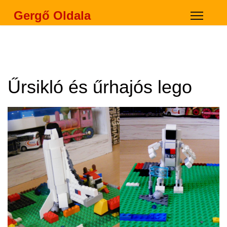
Gergő Oldala
Űrsikló és űrhajós lego